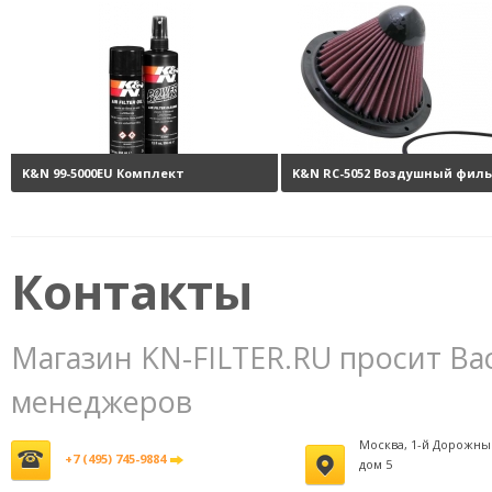
K&N 99-5000EU Комплект
K&N RC-5052 Воздушный фил
обслуживания воздушных
нулевого сопротивления
11
фильтров
3800 руб.
Контакты
Магазин KN-FILTER.RU просит Ва
менеджеров
Москва, 1-й Дорожны
+7 (495) 745-9884
дом 5