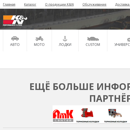
Главная
Каталог
О продукции K&N
Обслуживание
Доставка
АВТО
МОТО
ЛОДКИ
CUSTOM
УНИВЕР
ЕЩЁ БОЛЬШЕ ИНФОР
ПАРТНЁ