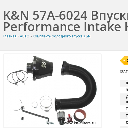
K&N 57A-6024 Впус
Performance Intake K
Главная
»
АВТО
»
Комплекты холодного впуска K&N
SEAT
В
З
Д
ш
T
Т
О