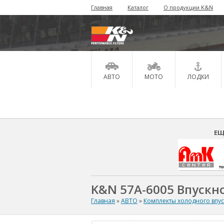
Главная
Каталог
О продукции K&N
АВТО
МОТО
ЛОДКИ
ЕЩ
K&N 57A-6005 Впускно
Главная
»
АВТО
»
Комплекты холодного впу