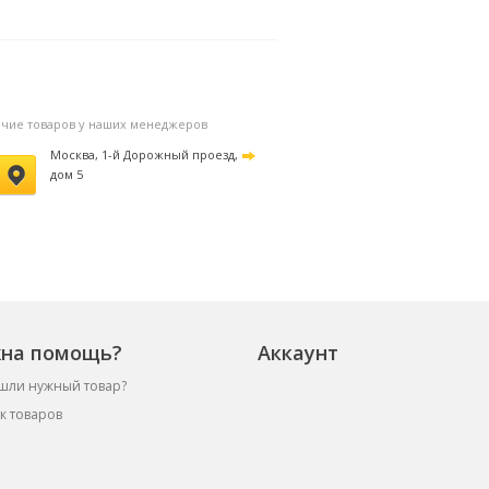
улевого сопротивления
11840 руб.
на фильтр
3170 ру
личие товаров у наших менеджеров
Москва, 1-й Дорожный проезд,
дом 5
на помощь?
Аккаунт
шли нужный товар?
к товаров