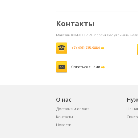
обслуживания воздушных
н
фильтров
3800 руб.
Контакты
Магазин KN-FILTER.RU просит Вас уточнять на
+7 (495) 745-9884
Связаться с нами
О нас
Нуж
Доставка и оплата
Не на
Контакты
Списо
Новости