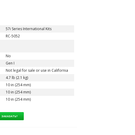
57i Series International Kits
RC-5052
No
Gen I
Not legal for sale or use in California
4.7 lb (2.1 kg)
10 in (254 mm)
10 in (254 mm)
10 in (254 mm)