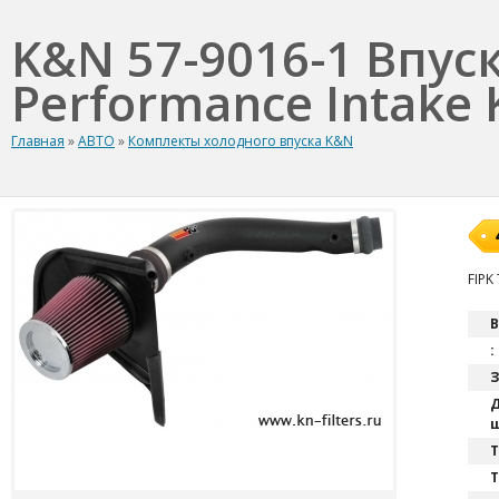
K&N 57-9016-1 Впус
Performance Intake K
Главная
»
АВТО
»
Комплекты холодного впуска K&N
FIPK
В
:
З
Д
ш
T
Т