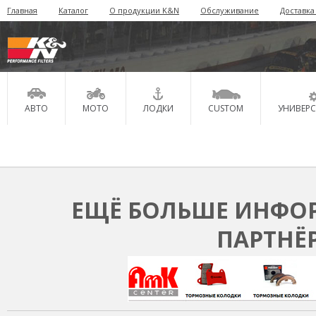
Главная
Каталог
О продукции K&N
Обслуживание
Доставка
АВТО
МОТО
ЛОДКИ
CUSTOM
УНИВЕР
ЕЩЁ БОЛЬШЕ ИНФОР
ПАРТНЁ