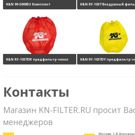
K&N 99-5000EU Комплект
K&N RF-1037 Воздушный филь
обслуживания воздушных
нулевого сопротивления
фильтров
3800 руб.
K&N RF-1037DR предфильтр чехол
K&N RF-1037DY предфильтр ч
на фильтр
3420 руб.
на фильтр
Контакты
Магазин KN-FILTER.RU просит Ва
менеджеров
Москва, 1-й Дорожны