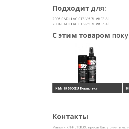
Подходит
для:
2005 CADILLAC CTS-V 5.7L V8 F/I All
2004 CADILLAC CTS-V 5.7L V8 F/I All
С этим товаром
поку
K&N 99-5000EU Комплект
K
обслуживания воздушных
ф
фильтров
3800 руб.
Контакты
Магазин KN-FILTER.RU просит Вас уточнять на