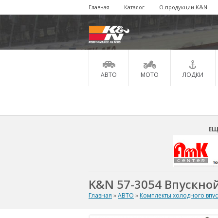
Главная
Каталог
О продукции K&N
АВТО
МОТО
ЛОДКИ
ЕЩ
K&N 57-3054 Впускной
Главная
»
АВТО
»
Комплекты холодного впу