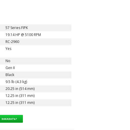
57 Series FIPK
19.14 HP @ 5100 RPM
RC-2960
Yes
No
Gen II
Black
9.5 lb (4.3 kg)
20.25 in (514 mm)
12.25 in (311 mm)
12.25 in (311 mm)