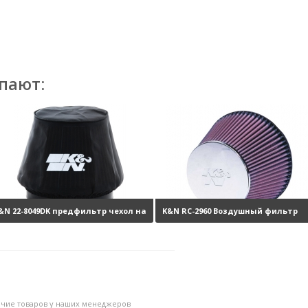
пают:
&N 22-8049DK предфильтр чехол на
K&N RC-2960 Воздушный фильтр
ильтр
3360 руб.
нулевого сопротивления
8190 ру
личие товаров у наших менеджеров