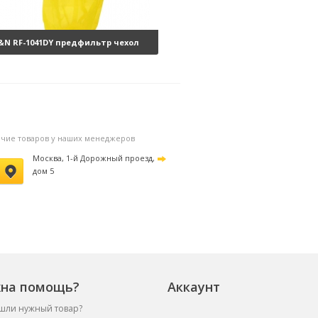
&N RF-1041DY предфильтр чехол
а фильтр
3850 руб.
личие товаров у наших менеджеров
Москва, 1-й Дорожный проезд,
дом 5
на помощь?
Аккаунт
шли нужный товар?