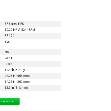
57 Series FIPK
10.22 HP @ 5244 RPM
RF-1041
Yes
No
Gen II
Black
11.4 lb (5.2 kg)
22.25 in (565 mm)
14.25 in (362 mm)
12.5 in (318 mm)