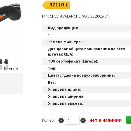
37110
FIPK CHEV. AVALANCHE, V8-5.3L 2002-04
Вид продукции:
:
Замена фильтра:
Для дорог общего пользования во всех
штатах США:
TUV сертификат (Europe):
Тип:
Цвет/отделка воздухозаборника:
Вес:
Упаковка длина:
Упаковка ширина:
Упаковка высота:
нет в наличии
Кол-во:
−
+