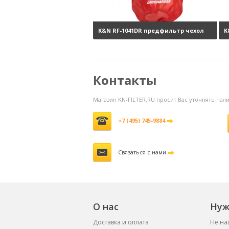
K&N RF-1041DR предфильтр чехол
K
на фильтр
3850 руб.
н
Контакты
Магазин KN-FILTER.RU просит Вас уточнять на
+7 (495) 745-9884
Связаться с нами
О нас
Нуж
Доставка и оплата
Не на