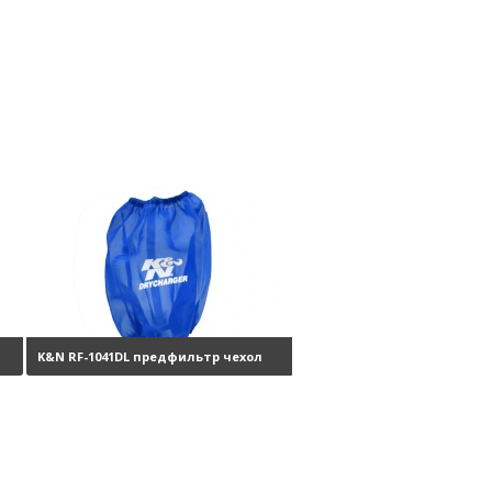
K&N RF-1041DL предфильтр чехол
б.
на фильтр
3850 руб.