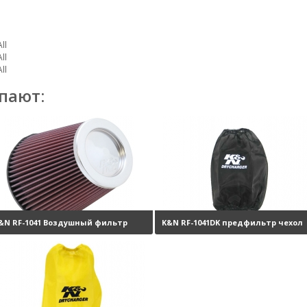
ll
ll
ll
пают:
&N RF-1041 Воздушный фильтр
K&N RF-1041DK предфильтр чехол
улевого сопротивления
6050 руб.
на фильтр
3850 ру