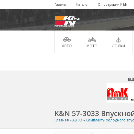
Главная
Каталог
О продукции K&N
АВТО
МОТО
ЛОДКИ
ЕЩ
K&N 57-3033 Впускной
Главная
»
АВТО
»
Комплекты холодного впу