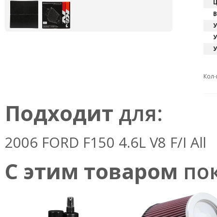
Ц
В
У
У
У
Кол-
Подходит
для:
2006 FORD F150 4.6L V8 F/I All
С этим товаром
пок