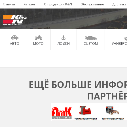
Главная
Каталог
О продукции K&N
Обслуживание
Доставка
АВТО
МОТО
ЛОДКИ
CUSTOM
УНИВЕР
ЕЩЁ БОЛЬШЕ ИНФОР
ПАРТНЁ