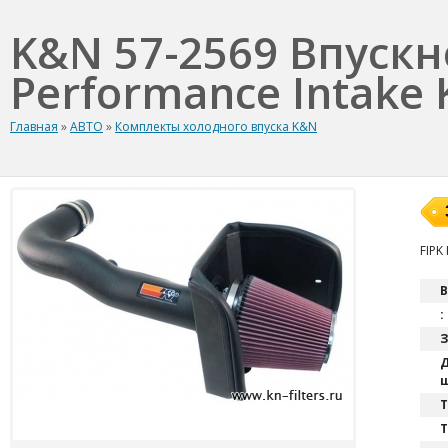
K&N 57-2569 Впуск
Performance Intake K
Главная
»
АВТО
»
Комплекты холодного впуска K&N
FIPK
В
:
З
Д
ш
T
Т