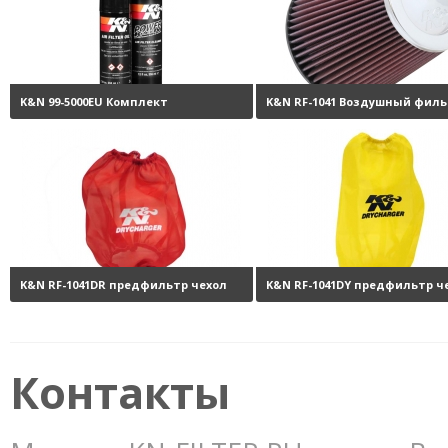
K&N 99-5000EU Комплект
K&N RF-1041 Воздушный филь
обслуживания воздушных
нулевого сопротивления
6
фильтров
3800 руб.
K&N RF-1041DR предфильтр чехол
K&N RF-1041DY предфильтр ч
на фильтр
3850 руб.
на фильтр
3
Контакты