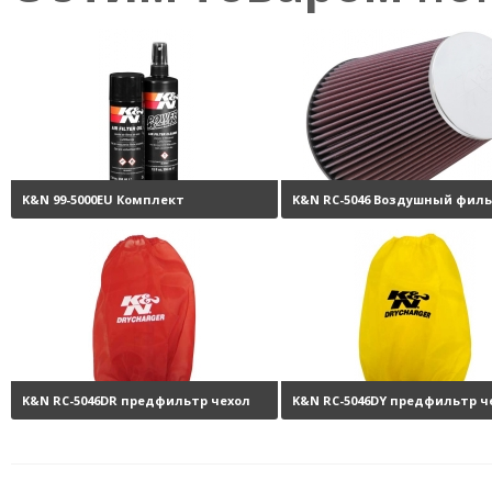
K&N 99-5000EU Комплект
K&N RC-5046 Воздушный фил
обслуживания воздушных
нулевого сопротивления
11
фильтров
3800 руб.
K&N RC-5046DR предфильтр чехол
K&N RC-5046DY предфильтр ч
на фильтр
6470 руб.
на фильтр