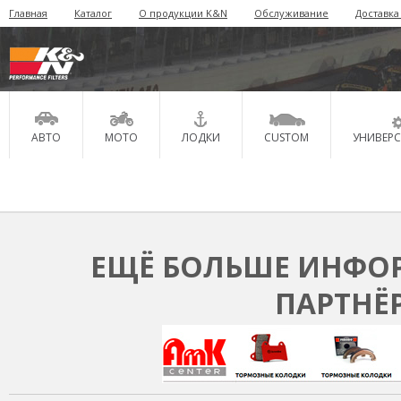
Главная
Каталог
О продукции K&N
Обслуживание
Доставка
АВТО
МОТО
ЛОДКИ
CUSTOM
УНИВЕР
ЕЩЁ БОЛЬШЕ ИНФОР
ПАРТНЁ