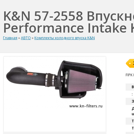
K&N 57-2558 Впуск
Performance Intake K
Главная
»
АВТО
»
Комплекты холодного впуска K&N
FIPK
В
:
З
Д
ш
T
Т