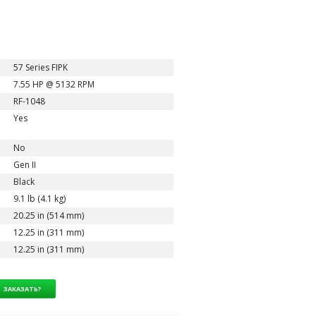
57 Series FIPK
7.55 HP @ 5132 RPM
RF-1048
Yes
No
Gen II
Black
9.1 lb (4.1 kg)
20.25 in (514 mm)
12.25 in (311 mm)
12.25 in (311 mm)