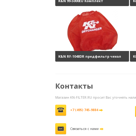
K&N 99-5000EU Комплект
K
обслуживания воздушных
н
фильтров
3800 руб.
K&N RF-1048DR предфильтр чехол
K
на фильтр
4040 руб.
н
Контакты
Магазин KN-FILTER.RU просит Вас уточнять на
+7 (495) 745-9884
Связаться с нами