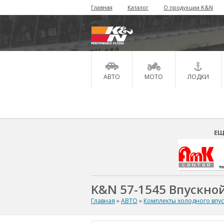
Главная
Каталог
О продукции K&N
АВТО
МОТО
ЛОДКИ
ЕЩ
K&N 57-1545 Впускной
Главная
»
АВТО
»
Комплекты холодного впу