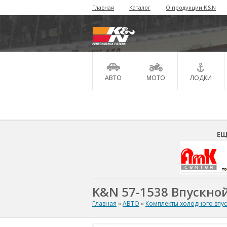
Главная
Каталог
О продукции K&N
АВТО
МОТО
ЛОДКИ
ЕЩ
K&N 57-1538 Впускной
Главная
»
АВТО
»
Комплекты холодного впу