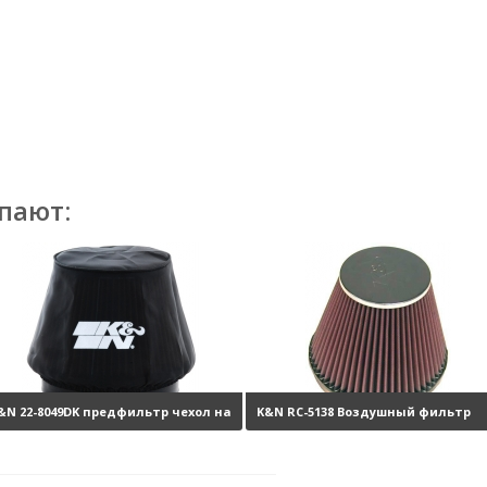
пают:
&N 22-8049DK предфильтр чехол на
K&N RC-5138 Воздушный фильтр
ильтр
3360 руб.
нулевого сопротивления
6210 ру