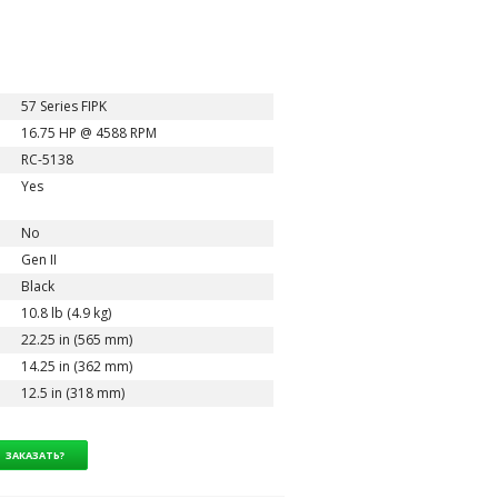
57 Series FIPK
16.75 HP @ 4588 RPM
RC-5138
Yes
No
Gen II
Black
10.8 lb (4.9 kg)
22.25 in (565 mm)
14.25 in (362 mm)
12.5 in (318 mm)