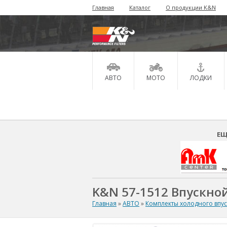
Главная
Каталог
О продукции K&N
АВТО
МОТО
ЛОДКИ
ЕЩ
K&N 57-1512 Впускной
Главная
»
АВТО
»
Комплекты холодного впу