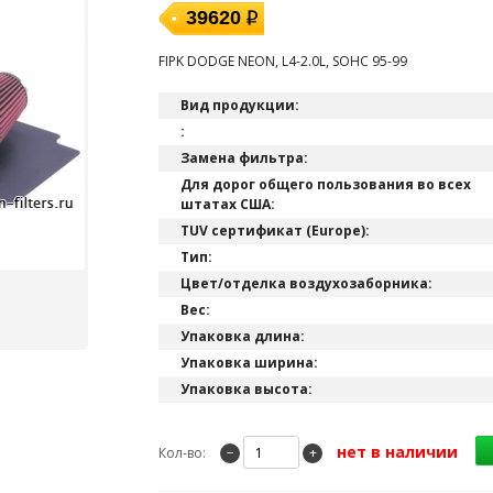
39620
FIPK DODGE NEON, L4-2.0L, SOHC 95-99
Вид продукции:
:
Замена фильтра:
Для дорог общего пользования во всех
штатах США:
TUV сертификат (Europe):
Тип:
Цвет/отделка воздухозаборника:
Вес:
Упаковка длина:
Упаковка ширина:
Упаковка высота:
нет в наличии
Кол-во:
−
+