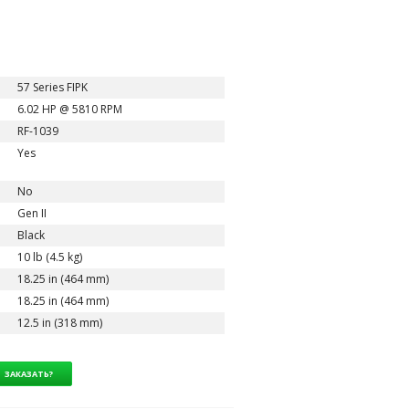
57 Series FIPK
6.02 HP @ 5810 RPM
RF-1039
Yes
No
Gen II
Black
10 lb (4.5 kg)
18.25 in (464 mm)
18.25 in (464 mm)
12.5 in (318 mm)