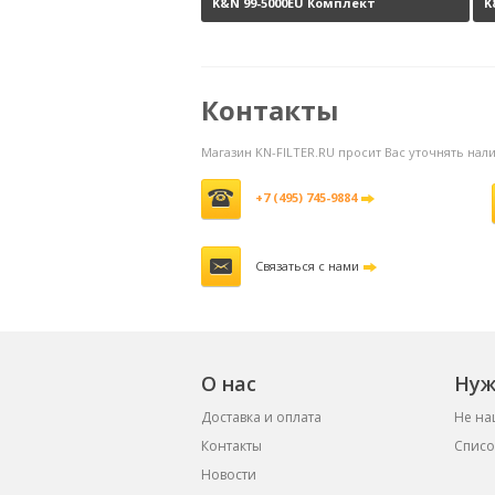
K&N 99-5000EU Комплект
K
обслуживания воздушных
н
фильтров
3800 руб.
Контакты
Магазин KN-FILTER.RU просит Вас уточнять на
+7 (495) 745-9884
Связаться с нами
О нас
Нуж
Доставка и оплата
Не на
Контакты
Списо
Новости