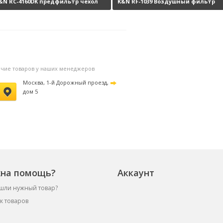
&N RC-4160DK предфильтр чехол
K&N RF-1039 Воздушный фильтр
а фильтр
4430 руб.
нулевого сопротивления
9670 ру
личие товаров у наших менеджеров
Москва, 1-й Дорожный проезд,
дом 5
на помощь?
Аккаунт
шли нужный товар?
к товаров