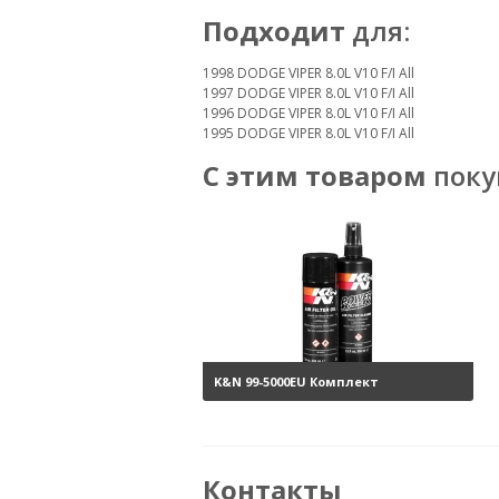
Подходит
для:
1998 DODGE VIPER 8.0L V10 F/I All
1997 DODGE VIPER 8.0L V10 F/I All
1996 DODGE VIPER 8.0L V10 F/I All
1995 DODGE VIPER 8.0L V10 F/I All
С этим товаром
поку
K&N 99-5000EU Комплект
обслуживания воздушных
фильтров
3800 руб.
Контакты