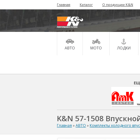
Главная
Каталог
О продукции K&N
АВТО
МОТО
ЛОДКИ
ЕЩ
K&N 57-1508 Впускной
Главная
»
АВТО
»
Комплекты холодного впу