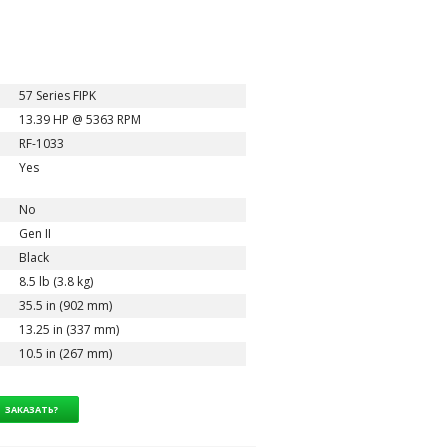
57 Series FIPK
13.39 HP @ 5363 RPM
RF-1033
Yes
No
Gen II
Black
8.5 lb (3.8 kg)
35.5 in (902 mm)
13.25 in (337 mm)
10.5 in (267 mm)