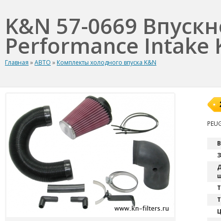
K&N 57-0669 Впуск
Performance Intake K
Главная
»
АВТО
»
Комплекты холодного впуска K&N
PEUG
В
З
Д
ш
T
Т
Ц