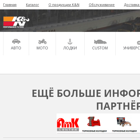
Главная
Каталог
О продукции K&N
Обслуживание
Доставка
АВТО
МОТО
ЛОДКИ
CUSTOM
УНИВЕР
ЕЩЁ БОЛЬШЕ ИНФОР
ПАРТНЁ