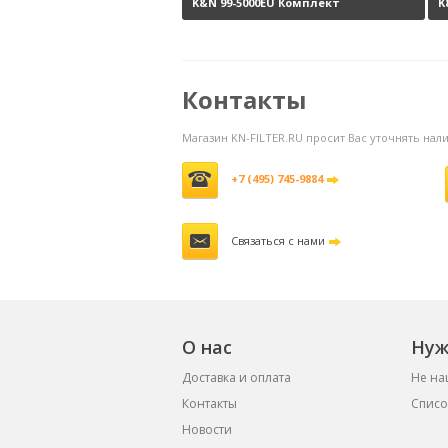
K&N 99-5000EU Комплект
K
обслуживания воздушных
н
фильтров
3800 руб.
Контакты
Магазин KN-FILTER.RU просит Вас уточнять на
+7 (495) 745-9884
Связаться с нами
О нас
Нуж
Доставка и оплата
Не на
Контакты
Списо
Новости