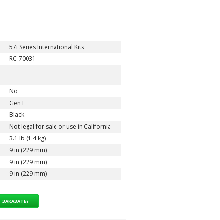
57i Series International Kits
RC-70031
No
Gen I
Black
Not legal for sale or use in California
3.1 lb (1.4 kg)
9 in (229 mm)
9 in (229 mm)
9 in (229 mm)