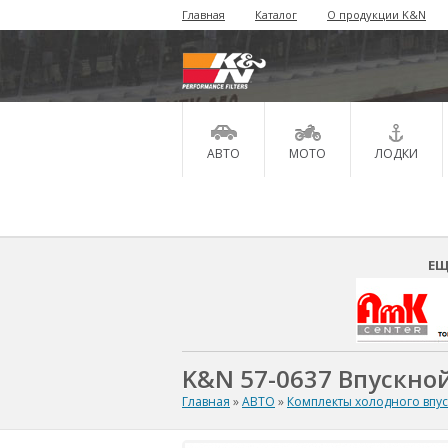
Главная
Каталог
О продукции K&N
АВТО
МОТО
ЛОДКИ
ЕЩ
K&N 57-0637 Впускной
Главная
»
АВТО
»
Комплекты холодного впу