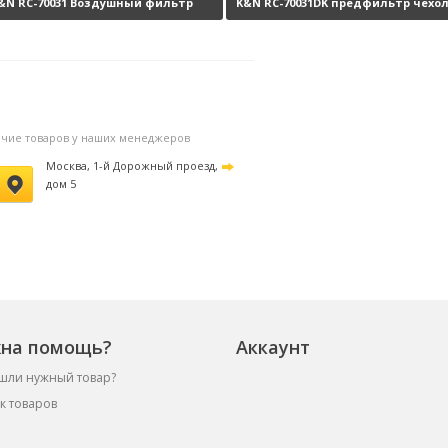
&N RC-70031 Воздушный фильтр
K&N RC-70031DK предфильтр чехо
улевого сопротивления
6140 руб.
на фильтр
3190 ру
личие товаров у наших менеджеров
Москва, 1-й Дорожный проезд,
дом 5
на помощь?
Аккаунт
шли нужный товар?
к товаров