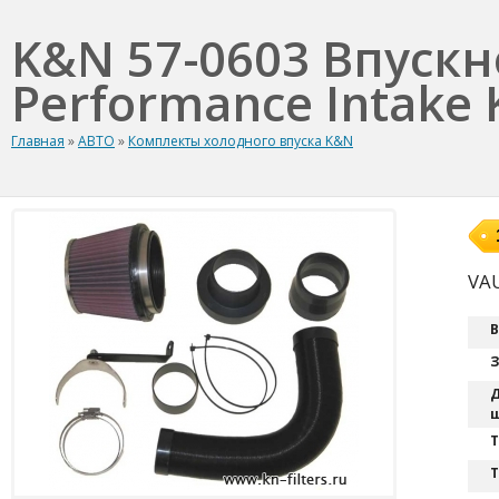
K&N 57-0603 Впуск
Performance Intake K
Главная
»
АВТО
»
Комплекты холодного впуска K&N
VAU
В
З
Д
ш
T
Т