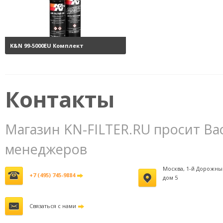
K&N 99-5000EU Комплект
обслуживания воздушных
фильтров
3800 руб.
Контакты
Магазин KN-FILTER.RU просит Ва
менеджеров
Москва, 1-й Дорожны
+7 (495) 745-9884
дом 5
Связаться с нами