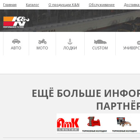
Главная
Каталог
О продукции K&N
Обслуживание
Доставка
АВТО
МОТО
ЛОДКИ
CUSTOM
УНИВЕР
ЕЩЁ БОЛЬШЕ ИНФОР
ПАРТНЁ