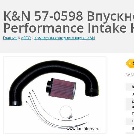
K&N 57-0598 Впуск
Performance Intake K
Главная
»
АВТО
»
Комплекты холодного впуска K&N
SMAR
В
З
Д
ш
T
Т
Ц