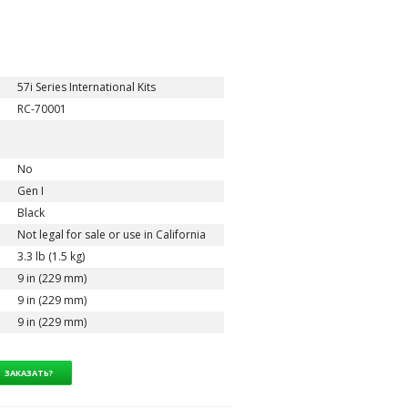
57i Series International Kits
RC-70001
No
Gen I
Black
Not legal for sale or use in California
3.3 lb (1.5 kg)
9 in (229 mm)
9 in (229 mm)
9 in (229 mm)