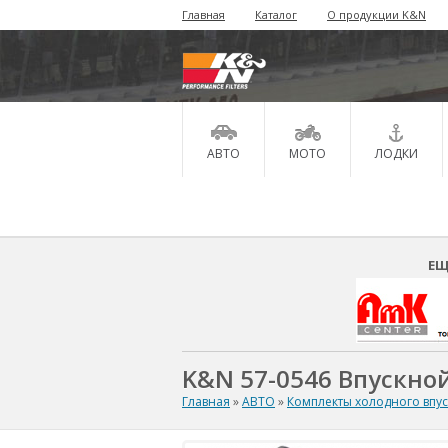
Главная
Каталог
О продукции K&N
АВТО
МОТО
ЛОДКИ
ЕЩ
K&N 57-0546 Впускной
Главная
»
АВТО
»
Комплекты холодного впу