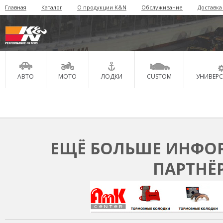
Главная
Каталог
О продукции K&N
Обслуживание
Доставка
АВТО
МОТО
ЛОДКИ
CUSTOM
УНИВЕР
ЕЩЁ БОЛЬШЕ ИНФОР
ПАРТНЁ