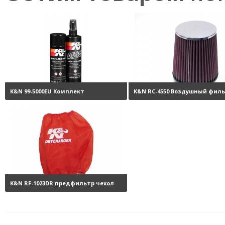
K&N 99-5000EU Комплект
K&N RC-4550 Воздушный фил
обслуживания воздушных
нулевого сопротивления
9
фильтров
3800 руб.
K&N RF-1023DR предфильтр чехол
на фильтр
3360 руб.