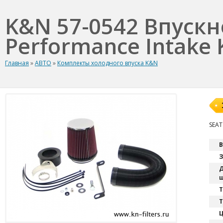
K&N 57-0542 Впуск
Performance Intake K
Главная
»
АВТО
»
Комплекты холодного впуска K&N
SEAT 
В
З
Д
ш
T
Т
Ц