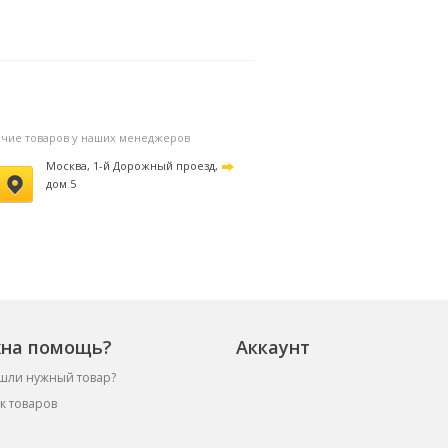
личие товаров у наших менеджеров
Москва, 1-й Дорожный проезд,
дом 5
на помощь?
Аккаунт
шли нужный товар?
к товаров