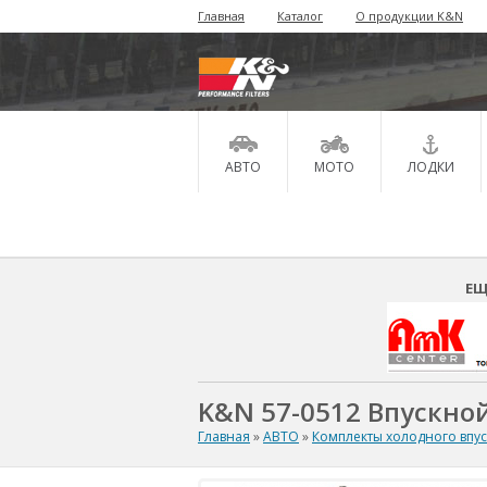
Главная
Каталог
О продукции K&N
АВТО
МОТО
ЛОДКИ
ЕЩ
K&N 57-0512 Впускной
Главная
»
АВТО
»
Комплекты холодного впу