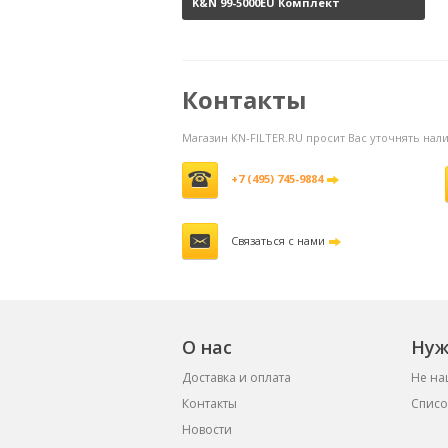
K&N 99-5000EU Комплект
обслуживания воздушных
фильтров
3800 руб.
Контакты
Магазин KN-FILTER.RU просит Вас уточнять на
+7 (495) 745-9884
Связаться с нами
О нас
Нуж
Доставка и оплата
Не на
Контакты
Списо
Новости