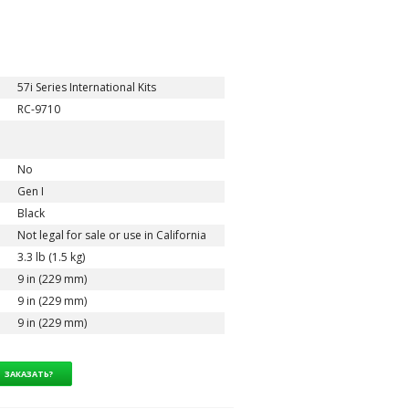
57i Series International Kits
RC-9710
No
Gen I
Black
Not legal for sale or use in California
3.3 lb (1.5 kg)
9 in (229 mm)
9 in (229 mm)
9 in (229 mm)