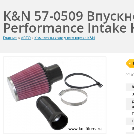
K&N 57-0509 Впуск
Performance Intake K
Главная
»
АВТО
»
Комплекты холодного впуска K&N
PEUG
В
З
Д
ш
T
Т
Ц