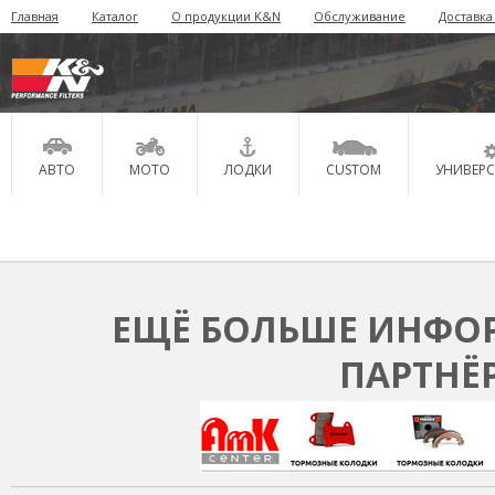
Главная
Каталог
О продукции K&N
Обслуживание
Доставка
АВТО
МОТО
ЛОДКИ
CUSTOM
УНИВЕР
ЕЩЁ БОЛЬШЕ ИНФОР
ПАРТНЁ