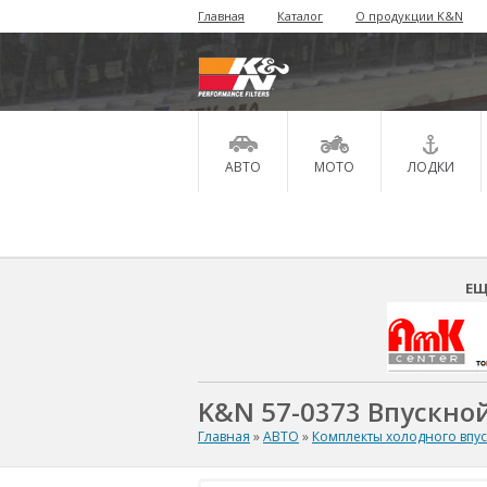
Главная
Каталог
О продукции K&N
АВТО
МОТО
ЛОДКИ
ЕЩ
K&N 57-0373 Впускной
Главная
»
АВТО
»
Комплекты холодного впу