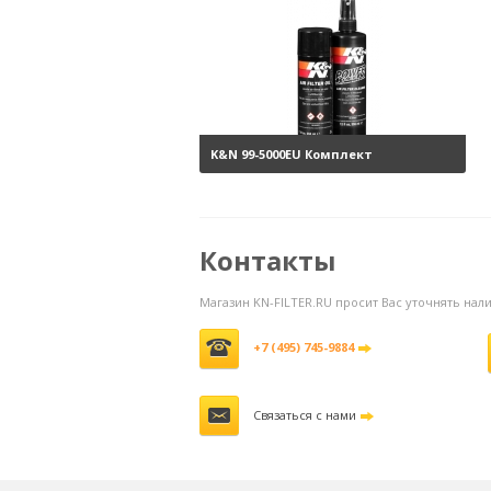
K&N 99-5000EU Комплект
обслуживания воздушных
фильтров
3800 руб.
Контакты
Магазин KN-FILTER.RU просит Вас уточнять на
+7 (495) 745-9884
Связаться с нами