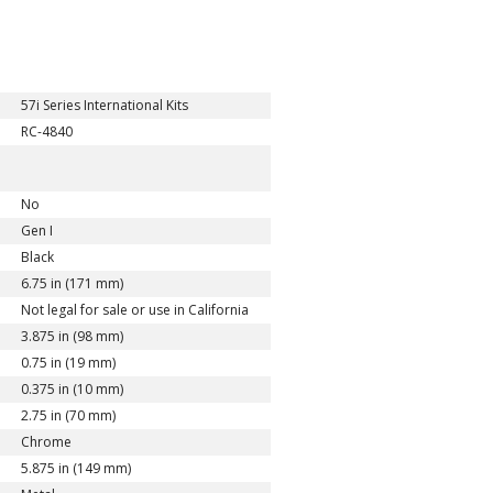
57i Series International Kits
RC-4840
No
Gen I
Black
6.75 in (171 mm)
Not legal for sale or use in California
3.875 in (98 mm)
0.75 in (19 mm)
0.375 in (10 mm)
2.75 in (70 mm)
Chrome
5.875 in (149 mm)