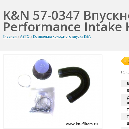
K&N 57-0347 Впуск
Performance Intake K
Главная
»
АВТО
»
Комплекты холодного впуска K&N
FORD
В
З
Д
ш
T
Т
Ц