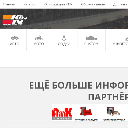
Главная
Каталог
О продукции K&N
Обслуживание
Доставка
АВТО
МОТО
ЛОДКИ
CUSTOM
УНИВЕР
ЕЩЁ БОЛЬШЕ ИНФОР
ПАРТНЁ