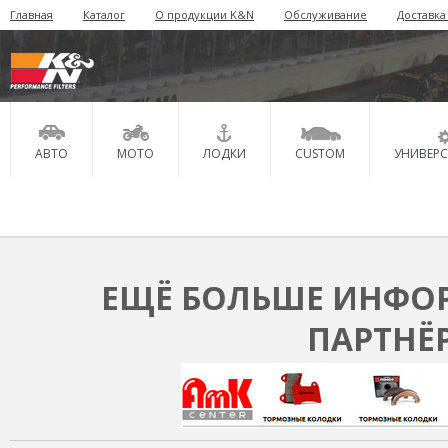
Главная
Каталог
О продукции K&N
Обслуживание
Доставка
АВТО
МОТО
ЛОДКИ
CUSTOM
УНИВЕР
ЕЩЁ БОЛЬШЕ ИНФОР
ПАРТНЁ