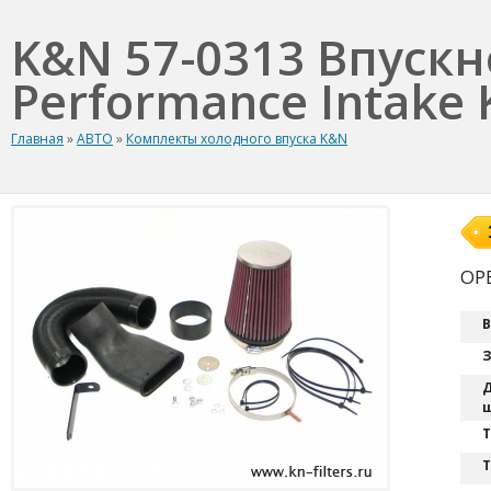
K&N 57-0313 Впуск
Performance Intake K
Главная
»
АВТО
»
Комплекты холодного впуска K&N
OPE
В
З
Д
ш
T
Т