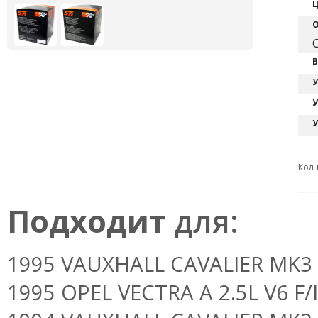
Ц
О
C
В
У
У
У
Кол-
Подходит
для:
1995 VAUXHALL CAVALIER MK3 2.
1995 OPEL VECTRA A 2.5L V6 F/I 