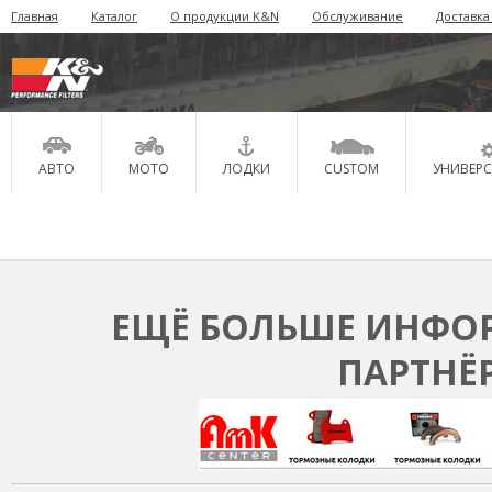
Главная
Каталог
О продукции K&N
Обслуживание
Доставка
АВТО
МОТО
ЛОДКИ
CUSTOM
УНИВЕР
ЕЩЁ БОЛЬШЕ ИНФОР
ПАРТНЁ