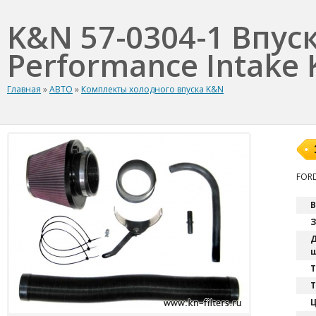
K&N 57-0304-1 Впус
Performance Intake K
Главная
»
АВТО
»
Комплекты холодного впуска K&N
FORD
В
З
Д
ш
T
Т
Ц