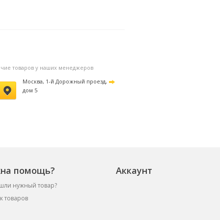
личие товаров у наших менеджеров
Москва, 1-й Дорожный проезд,
дом 5
на помощь?
Аккаунт
шли нужный товар?
к товаров