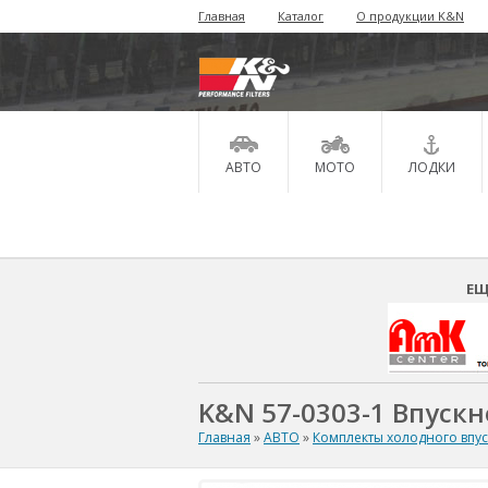
Главная
Каталог
О продукции K&N
АВТО
МОТО
ЛОДКИ
ЕЩ
K&N 57-0303-1 Впускн
Главная
»
АВТО
»
Комплекты холодного впу