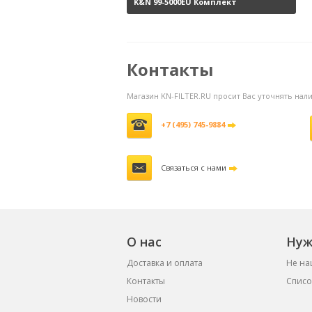
K&N 99-5000EU Комплект
обслуживания воздушных
фильтров
3800 руб.
Контакты
Магазин KN-FILTER.RU просит Вас уточнять на
+7 (495) 745-9884
Связаться с нами
О нас
Нуж
Доставка и оплата
Не на
Контакты
Списо
Новости