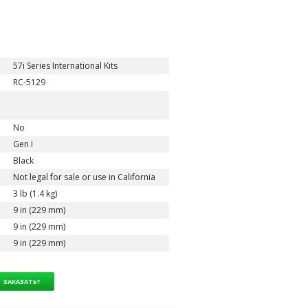
57i Series International Kits
RC-5129
No
Gen I
Black
Not legal for sale or use in California
3 lb (1.4 kg)
9 in (229 mm)
9 in (229 mm)
9 in (229 mm)