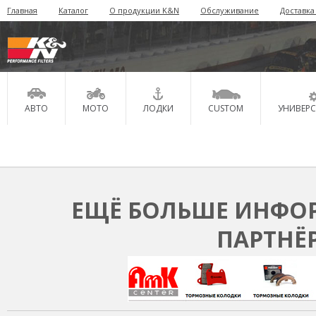
Главная
Каталог
О продукции K&N
Обслуживание
Доставка
АВТО
МОТО
ЛОДКИ
CUSTOM
УНИВЕР
ЕЩЁ БОЛЬШЕ ИНФОР
ПАРТНЁ