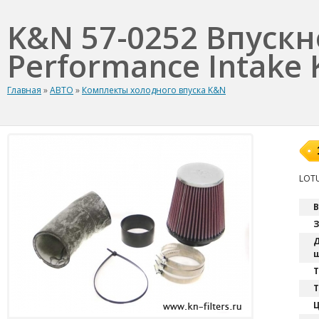
K&N 57-0252 Впуск
Performance Intake K
Главная
»
АВТО
»
Комплекты холодного впуска K&N
LOTU
В
З
Д
ш
T
Т
Ц