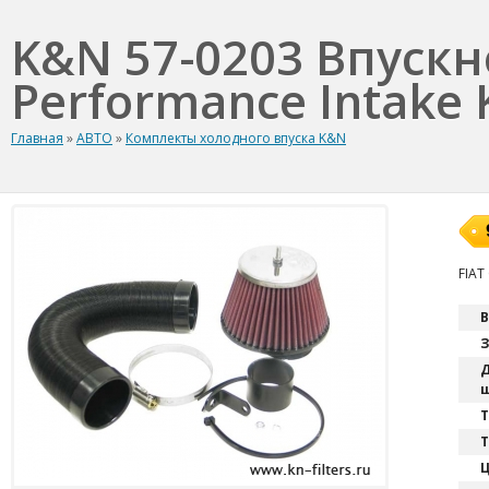
K&N 57-0203 Впуск
Performance Intake K
Главная
»
АВТО
»
Комплекты холодного впуска K&N
FIAT
В
З
Д
ш
T
Т
Ц