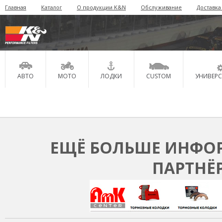
Главная
Каталог
О продукции K&N
Обслуживание
Доставка
АВТО
МОТО
ЛОДКИ
CUSTOM
УНИВЕР
ЕЩЁ БОЛЬШЕ ИНФОР
ПАРТНЁ