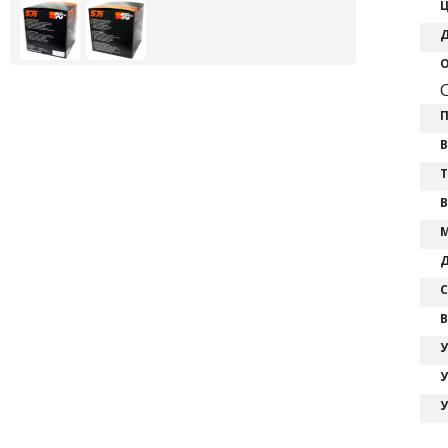
Ц
Д
О
C
П
В
Т
В
М
Д
С
В
У
У
У