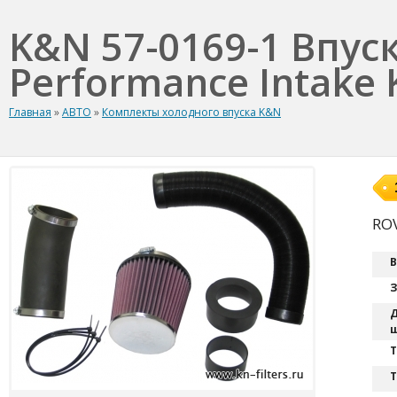
K&N 57-0169-1 Впус
Performance Intake K
Главная
»
АВТО
»
Комплекты холодного впуска K&N
ROV
В
З
Д
ш
T
Т