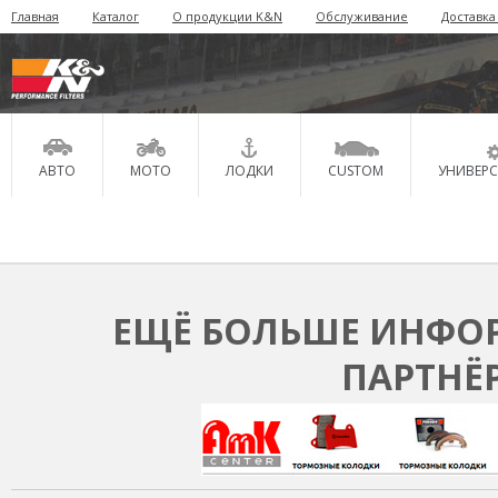
Главная
Каталог
О продукции K&N
Обслуживание
Доставка
АВТО
МОТО
ЛОДКИ
CUSTOM
УНИВЕР
ЕЩЁ БОЛЬШЕ ИНФОР
ПАРТНЁ