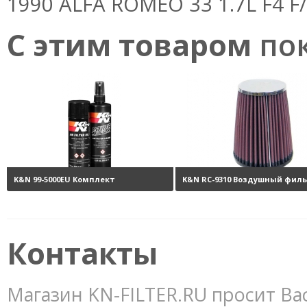
1990 ALFA ROMEO 33 1.7L F4 F/
С этим товаром
пок
K&N 99-5000EU Комплект
K&N RC-9310 Воздушный фил
обслуживания воздушных
нулевого сопротивления
10
фильтров
3800 руб.
Контакты
Магазин KN-FILTER.RU просит Ва