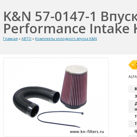
K&N 57-0147-1 Впус
Performance Intake K
Главная
»
АВТО
»
Комплекты холодного впуска K&N
ALFA
В
З
Д
ш
T
Т
Ц