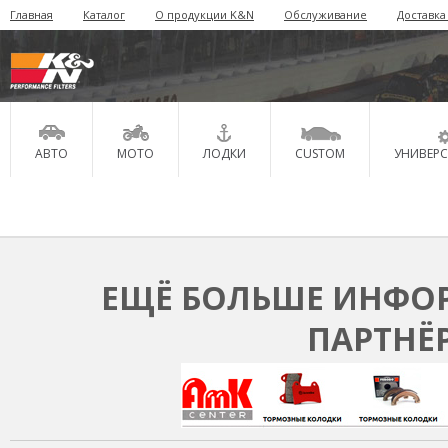
Главная
Каталог
О продукции K&N
Обслуживание
Доставка
АВТО
МОТО
ЛОДКИ
CUSTOM
УНИВЕР
ЕЩЁ БОЛЬШЕ ИНФОР
ПАРТНЁ