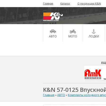
Главная
Каталог
О продукции K&N
АВТО
МОТО
ЛОДКИ
ЕЩ
K&N 57-0125 Впускной
Главная
»
АВТО
»
Комплекты холодного впу