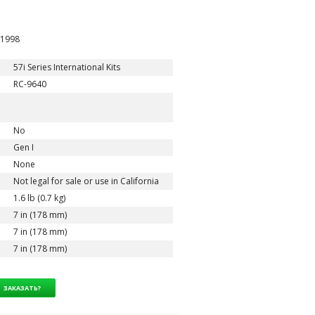
-1998
57i Series International Kits
RC-9640
No
Gen I
None
Not legal for sale or use in California
1.6 lb (0.7 kg)
7 in (178 mm)
7 in (178 mm)
7 in (178 mm)