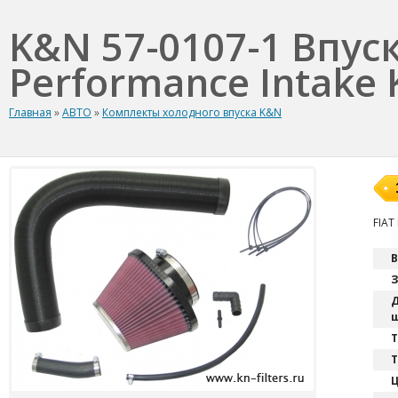
K&N 57-0107-1 Впус
Performance Intake K
Главная
»
АВТО
»
Комплекты холодного впуска K&N
FIAT
В
З
Д
ш
T
Т
Ц