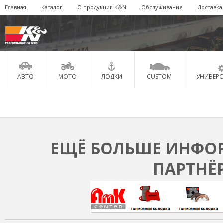
Главная
Каталог
О продукции K&N
Обслуживание
Доставка
АВТО
МОТО
ЛОДКИ
CUSTOM
УНИВЕР
ЕЩЁ БОЛЬШЕ ИНФОР
ПАРТНЁ