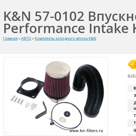
K&N 57-0102 Впуск
Performance Intake K
Главная
»
АВТО
»
Комплекты холодного впуска K&N
SUZU
В
З
Д
ш
T
Т
Ц