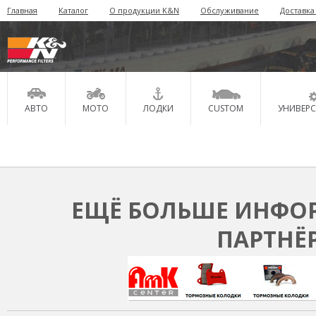
Главная
Каталог
О продукции K&N
Обслуживание
Доставка
АВТО
МОТО
ЛОДКИ
CUSTOM
УНИВЕР
ЕЩЁ БОЛЬШЕ ИНФОР
ПАРТНЁ