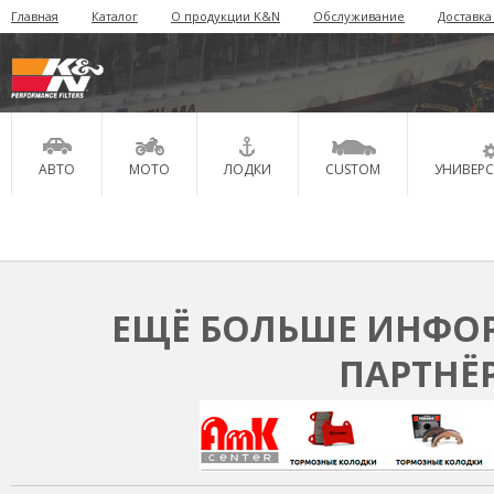
Главная
Каталог
О продукции K&N
Обслуживание
Доставка
АВТО
МОТО
ЛОДКИ
CUSTOM
УНИВЕР
ЕЩЁ БОЛЬШЕ ИНФОР
ПАРТНЁ