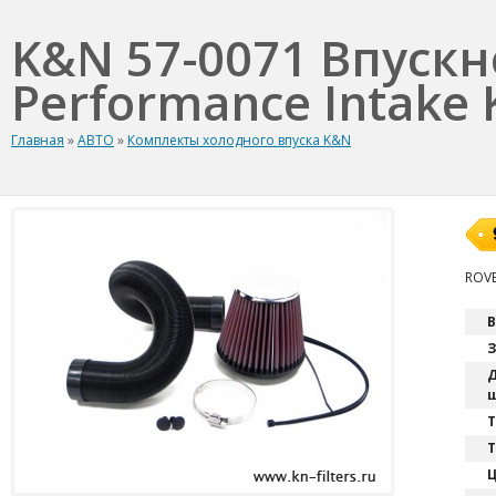
K&N 57-0071 Впуск
Performance Intake K
Главная
»
АВТО
»
Комплекты холодного впуска K&N
ROVE
В
З
Д
ш
T
Т
Ц