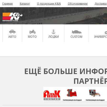
Главная
Каталог
О продукции K&N
Обслуживание
Доставка
АВТО
МОТО
ЛОДКИ
CUSTOM
УНИВЕР
ЕЩЁ БОЛЬШЕ ИНФОР
ПАРТНЁ