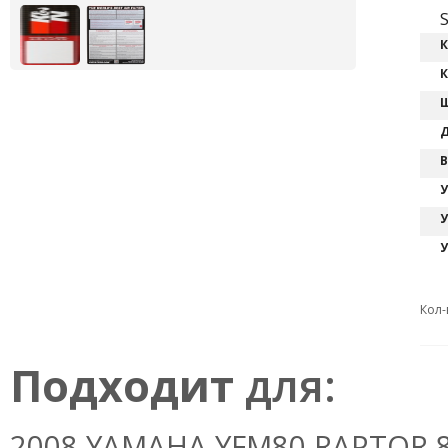
К
К
Ш
Д
В
У
У
У
Кол-
Подходит
для:
2008 YAMAHA YFM80 RAPTOR 80