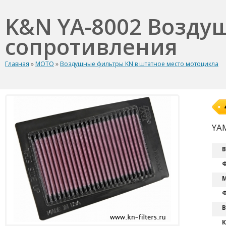
K&N YA-8002 Возду
сопротивления
Главная
»
МОТО
»
Воздушные фильтры KN в штатное место мотоцикла
YA
В
Ф
М
Ф
В
К