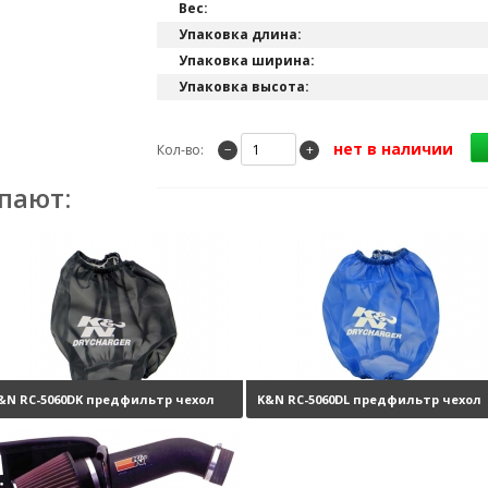
Вес:
Упаковка длина:
Упаковка ширина:
Упаковка высота:
нет в наличии
Кол-во:
−
+
пают:
&N RC-5060DK предфильтр чехол
K&N RC-5060DL предфильтр чехол
а фильтр
3360 руб.
на фильтр
0 р