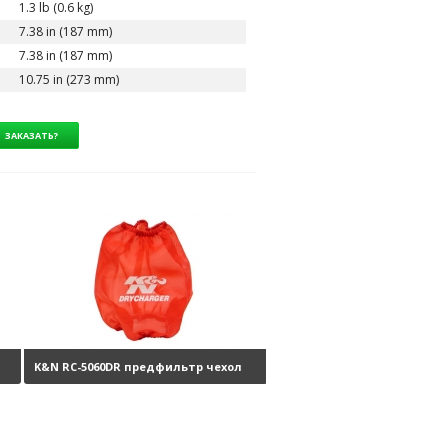
1.3 lb (0.6 kg)
7.38 in (187 mm)
7.38 in (187 mm)
10.75 in (273 mm)
K&N RC-5060DR предфильтр чехол
уб.
на фильтр
3670 руб.