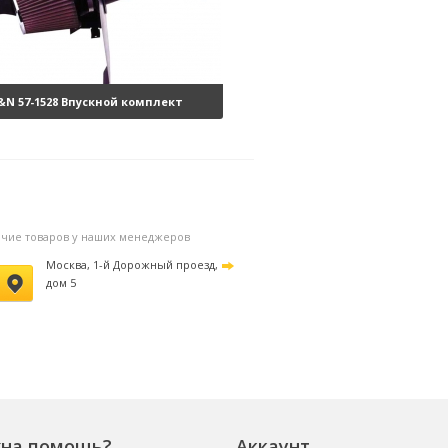
&N 57-1528 Впускной комплект
erformance Intake Kit
38320 руб.
личие товаров у наших менеджеров
Москва, 1-й Дорожный проезд,
дом 5
на помощь?
Аккаунт