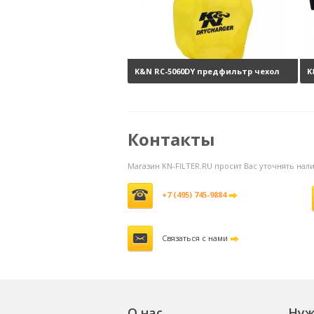
K&N RC-5060DY предфильтр чехол
K
на фильтр
0 руб.
P
Контакты
Магазин KN-FILTER.RU просит Вас уточнять на
+7 (495) 745-9884
Связаться с нами
О нас
Нуж