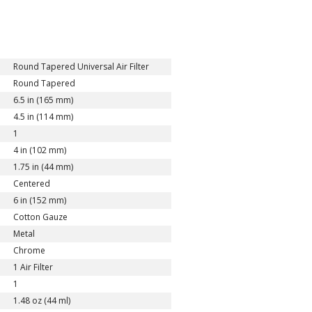
Round Tapered Universal Air Filter
Round Tapered
6.5 in (165 mm)
4.5 in (114 mm)
1
4 in (102 mm)
1.75 in (44 mm)
Centered
6 in (152 mm)
Cotton Gauze
Metal
Chrome
1 Air Filter
1
1.48 oz (44 ml)