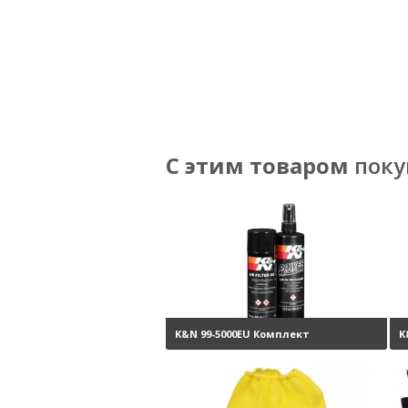
С этим товаром
поку
K&N 99-5000EU Комплект
K
обслуживания воздушных
н
фильтров
3800 руб.