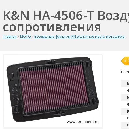
K&N HA-4506-T Воз
сопротивления
Главная
»
МОТО
»
Воздушные фильтры KN в штатное место мотоцикла
HOND
В
Ф
М
Ф
В
К
К