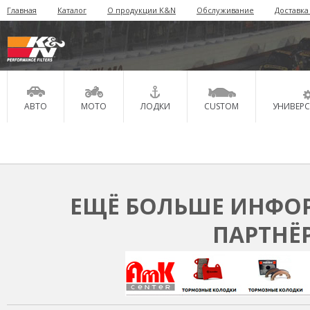
Главная
Каталог
О продукции K&N
Обслуживание
Доставка
АВТО
МОТО
ЛОДКИ
CUSTOM
УНИВЕР
ЕЩЁ БОЛЬШЕ ИНФОР
ПАРТНЁ