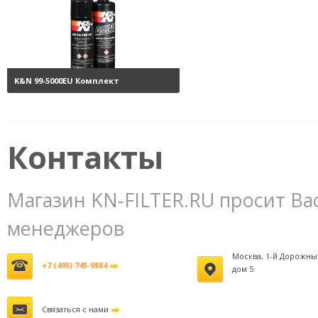
K&N 99-5000EU Комплект
обслуживания воздушных
фильтров
3800 руб.
Контакты
Магазин KN-FILTER.RU просит Ва
менеджеров
Москва, 1-й Дорожны
+7 (495) 745-9884
дом 5
Связаться с нами