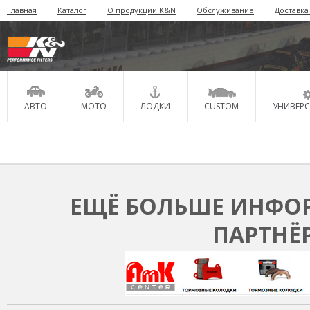
Главная
Каталог
О продукции K&N
Обслуживание
Доставка
АВТО
МОТО
ЛОДКИ
CUSTOM
УНИВЕР
ЕЩЁ БОЛЬШЕ ИНФОР
ПАРТНЁ