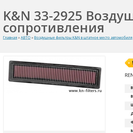
K&N 33-2925 Возду
сопротивления
Главная
»
АВТО
»
Воздушные фильтры K&N в штатное место автомобиля
REN
В
В
Ш
Д
Ф
М