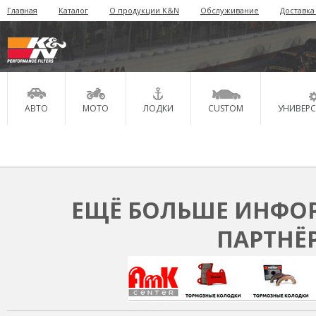
Главная
Каталог
О продукции K&N
Обслуживание
Доставка
АВТО
МОТО
ЛОДКИ
CUSTOM
УНИВЕР
ЕЩЁ БОЛЬШЕ ИНФОР
ПАРТНЁ