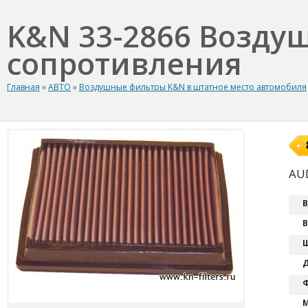
K&N 33-2866 Возду
сопротивления
Главная
»
АВТО
»
Воздушные фильтры K&N в штатное место автомобиля
AUD
В
В
Ш
Д
Ф
М