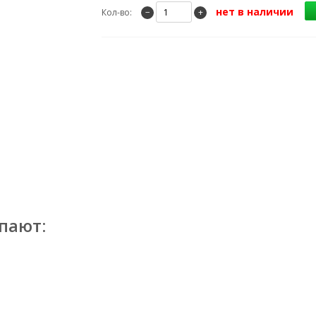
нет в наличии
Кол-во:
−
+
пают: