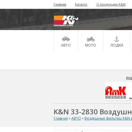
Главная
Каталог
О продукции K&N
АВТО
МОТО
ЛОДКИ
ЕЩ
K&N 33-2830 Воздуш
Главная
»
АВТО
»
Воздушные фильтры K&N в