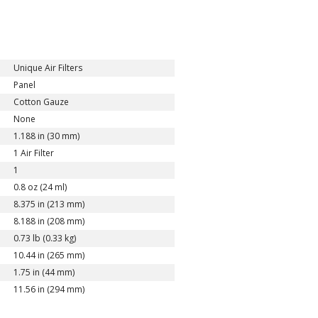
Unique Air Filters
Panel
Cotton Gauze
None
1.188 in (30 mm)
1 Air Filter
1
0.8 oz (24 ml)
8.375 in (213 mm)
8.188 in (208 mm)
0.73 lb (0.33 kg)
10.44 in (265 mm)
1.75 in (44 mm)
11.56 in (294 mm)