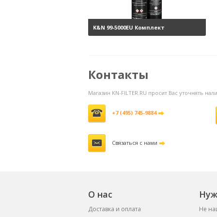
K&N 99-5000EU Комплект
обслуживания воздушных
фильтров
3800 руб.
Контакты
Магазин KN-FILTER.RU просит Вас уточнять на
+7 (495) 745-9884
Связаться с нами
О нас
Нуж
Доставка и оплата
Не на