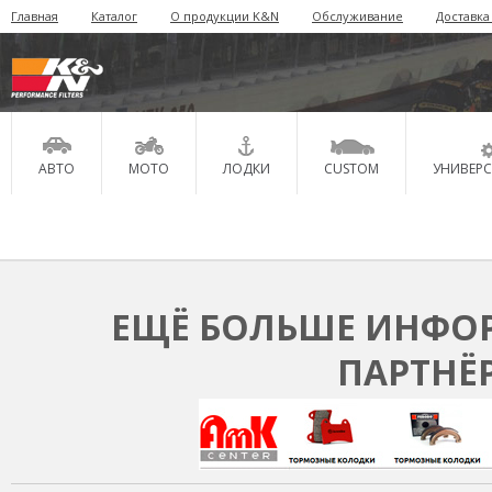
Главная
Каталог
О продукции K&N
Обслуживание
Доставка
АВТО
МОТО
ЛОДКИ
CUSTOM
УНИВЕР
ЕЩЁ БОЛЬШЕ ИНФОР
ПАРТНЁ