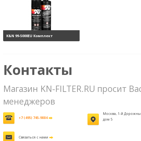
K&N 99-5000EU Комплект
обслуживания воздушных
фильтров
3800 руб.
Контакты
Магазин KN-FILTER.RU просит Ва
менеджеров
Москва, 1-й Дорожны
+7 (495) 745-9884
дом 5
Связаться с нами