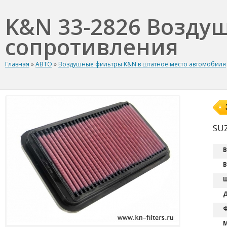
K&N 33-2826 Возду
сопротивления
Главная
»
АВТО
»
Воздушные фильтры K&N в штатное место автомобиля
SU
В
В
Ш
Д
Ф
М