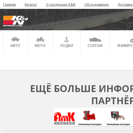
Главная
Каталог
О продукции K&N
Обслуживание
Доставка
АВТО
МОТО
ЛОДКИ
CUSTOM
УНИВЕР
ЕЩЁ БОЛЬШЕ ИНФОР
ПАРТНЁ