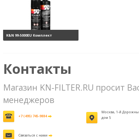
K&N 99-5000EU Комплект
обслуживания воздушных
фильтров
3800 руб.
Контакты
Магазин KN-FILTER.RU просит Ва
менеджеров
Москва, 1-й Дорожны
+7 (495) 745-9884
дом 5
Связаться с нами