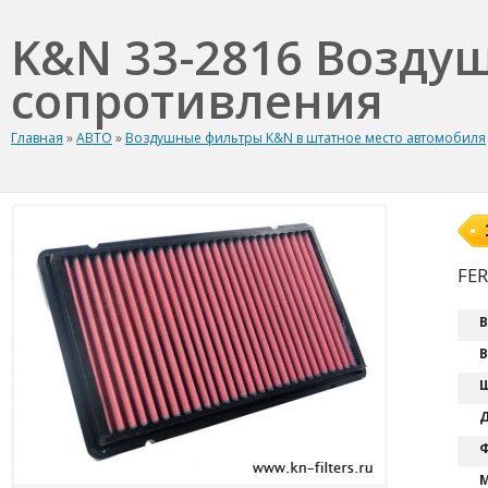
K&N 33-2816 Возду
сопротивления
Главная
»
АВТО
»
Воздушные фильтры K&N в штатное место автомобиля
FER
В
В
Ш
Д
Ф
М