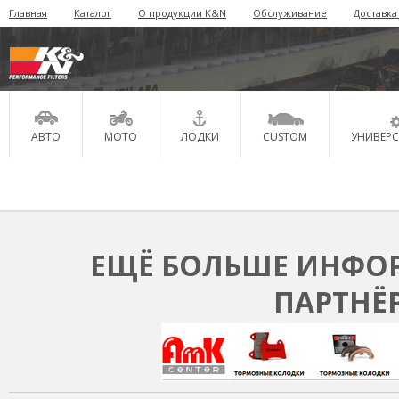
Главная
Каталог
О продукции K&N
Обслуживание
Доставка
АВТО
МОТО
ЛОДКИ
CUSTOM
УНИВЕР
ЕЩЁ БОЛЬШЕ ИНФОР
ПАРТНЁ