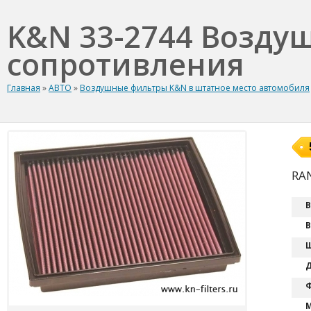
K&N 33-2744 Возду
сопротивления
Главная
»
АВТО
»
Воздушные фильтры K&N в штатное место автомобиля
RAN
В
В
Ш
Д
Ф
М