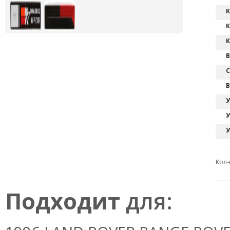
К
К
К
В
С
В
У
У
У
Кол-
Подходит
для: