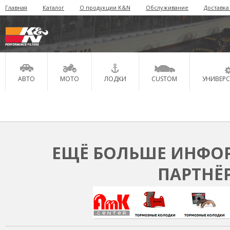
Главная
Каталог
О продукции K&N
Обслуживание
Доставка
АВТО
МОТО
ЛОДКИ
CUSTOM
УНИВЕР
ЕЩЁ БОЛЬШЕ ИНФОР
ПАРТНЁ