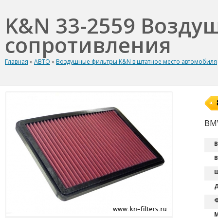
K&N 33-2559 Возду
сопротивления
Главная
»
АВТО
»
Воздушные фильтры K&N в штатное место автомобиля
BM
В
В
Ш
Д
Ф
М