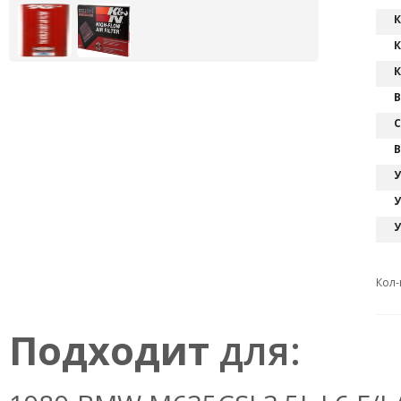
К
К
К
В
С
В
У
У
У
Кол-
Подходит
для: