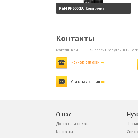
K&N 99-5000EU Комплект
обслуживания воздушных
фильтров
3800 руб.
Контакты
Магазин KN-FILTER.RU просит Вас уточнять на
+7 (495) 745-9884
Связаться с нами
О нас
Нуж
Доставка и оплата
Не на
Контакты
Списо