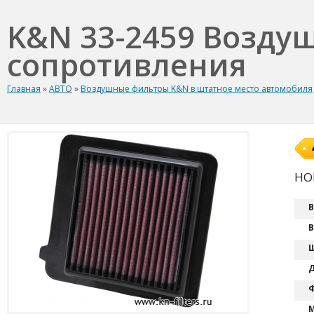
K&N 33-2459 Возду
сопротивления
Главная
»
АВТО
»
Воздушные фильтры K&N в штатное место автомобиля
HON
В
В
Ш
Д
Ф
М