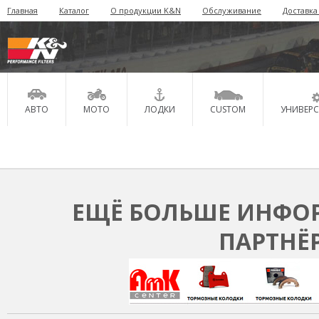
Главная
Каталог
О продукции K&N
Обслуживание
Доставка
АВТО
МОТО
ЛОДКИ
CUSTOM
УНИВЕР
ЕЩЁ БОЛЬШЕ ИНФОР
ПАРТНЁ