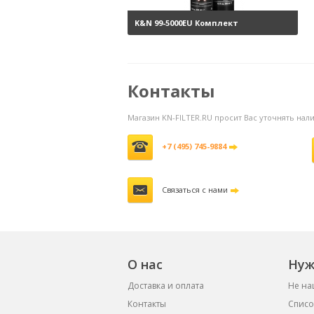
K&N 99-5000EU Комплект
обслуживания воздушных
фильтров
3800 руб.
Контакты
Магазин KN-FILTER.RU просит Вас уточнять на
+7 (495) 745-9884
Связаться с нами
О нас
Нуж
Доставка и оплата
Не на
Контакты
Списо