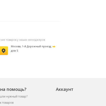
личие товаров у наших менеджеров
Москва, 1-й Дорожный проезд,
дом 5
на помощь?
Аккаунт
шли нужный товар?
к товаров