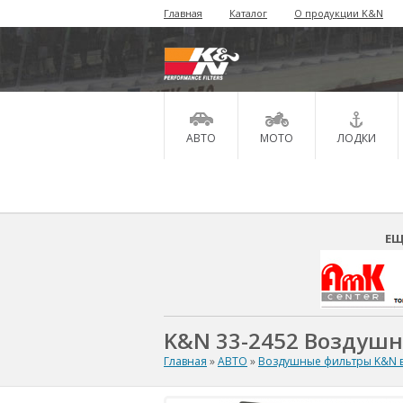
Главная
Каталог
О продукции K&N
АВТО
МОТО
ЛОДКИ
ЕЩ
K&N 33-2452 Воздуш
Главная
»
АВТО
»
Воздушные фильтры K&N в