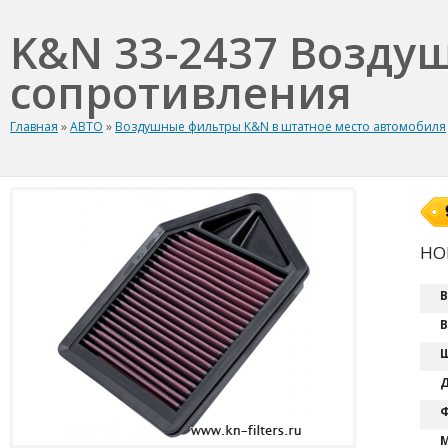
K&N 33-2437 Возду
сопротивления
Главная
»
АВТО
»
Воздушные фильтры K&N в штатное место автомобиля
HON
В
В
Ш
Д
Ф
М