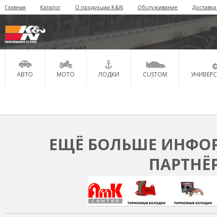
Главная
Каталог
О продукции K&N
Обслуживание
Доставка
АВТО
МОТО
ЛОДКИ
CUSTOM
УНИВЕР
ЕЩЁ БОЛЬШЕ ИНФОР
ПАРТНЁ