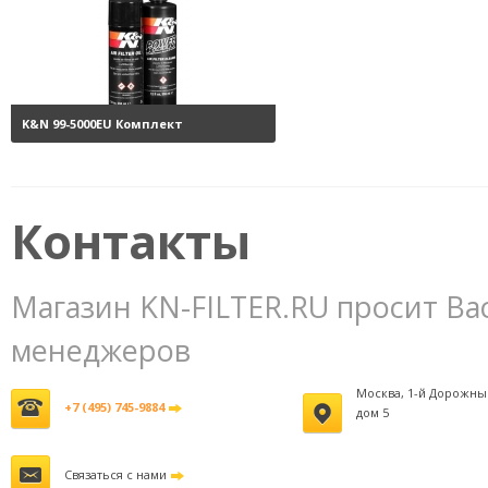
K&N 99-5000EU Комплект
обслуживания воздушных
фильтров
3800 руб.
Контакты
Магазин KN-FILTER.RU просит Ва
менеджеров
Москва, 1-й Дорожны
+7 (495) 745-9884
дом 5
Связаться с нами