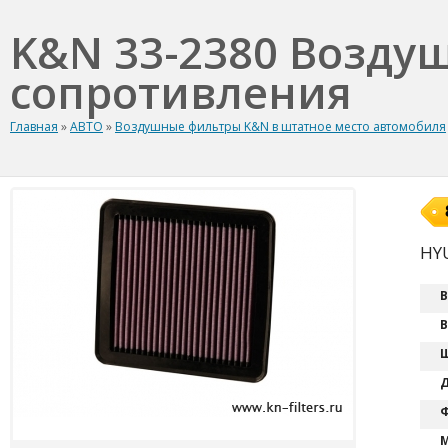
K&N 33-2380 Возду
сопротивления
Главная
»
АВТО
»
Воздушные фильтры K&N в штатное место автомобиля
HYU
В
В
Ш
Д
Ф
М