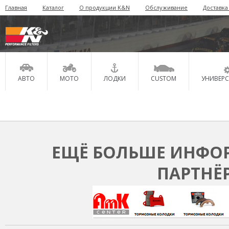
Главная
Каталог
О продукции K&N
Обслуживание
Доставка
АВТО
МОТО
ЛОДКИ
CUSTOM
УНИВЕР
ЕЩЁ БОЛЬШЕ ИНФОР
ПАРТНЁ