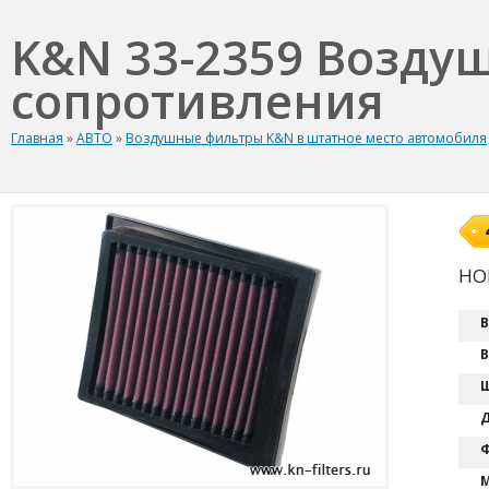
K&N 33-2359 Возду
сопротивления
Главная
»
АВТО
»
Воздушные фильтры K&N в штатное место автомобиля
HON
В
В
Ш
Д
Ф
М