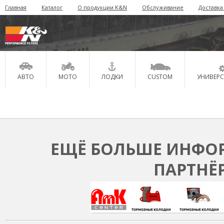
Главная
Каталог
О продукции K&N
Обслуживание
Доставка
АВТО
МОТО
ЛОДКИ
CUSTOM
УНИВЕР
ЕЩЁ БОЛЬШЕ ИНФОР
ПАРТНЁ