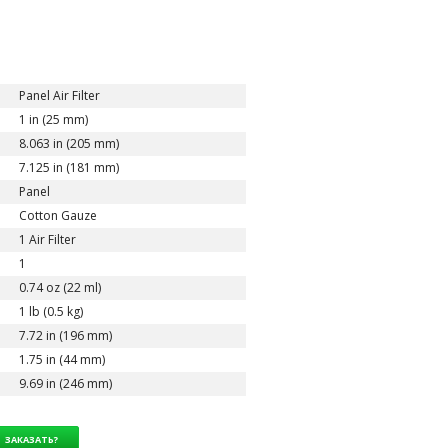
Panel Air Filter
1 in (25 mm)
8.063 in (205 mm)
7.125 in (181 mm)
Panel
Cotton Gauze
1 Air Filter
1
0.74 oz (22 ml)
1 lb (0.5 kg)
7.72 in (196 mm)
1.75 in (44 mm)
9.69 in (246 mm)