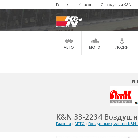
Главная
Каталог
О продукции K&N
АВТО
МОТО
ЛОДКИ
ЕЩ
K&N 33-2234 Воздуш
Главная
»
АВТО
»
Воздушные фильтры K&N в