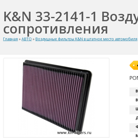
K&N 33-2141-1 Воз
сопротивления
Главная
»
АВТО
»
Воздушные фильтры K&N в штатное место автомобиля
PON
В
В
Ш
Д
Ф
М