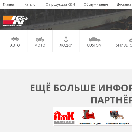
Главная
Каталог
О продукции K&N
Обслуживание
Доставка
АВТО
МОТО
ЛОДКИ
CUSTOM
УНИВЕР
ЕЩЁ БОЛЬШЕ ИНФОР
ПАРТНЁ