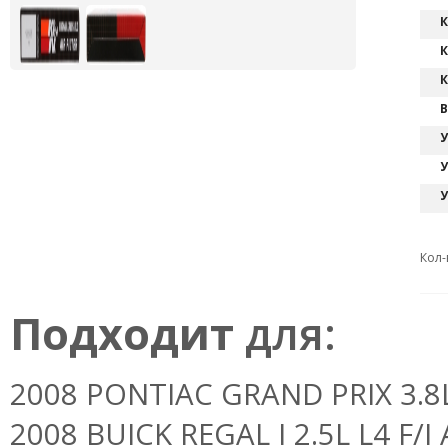
К
К
К
В
У
У
У
Кол-
Подходит
для:
2008 PONTIAC GRAND PRIX 3.8L 
2008 BUICK REGAL I 2.5L L4 F/I A