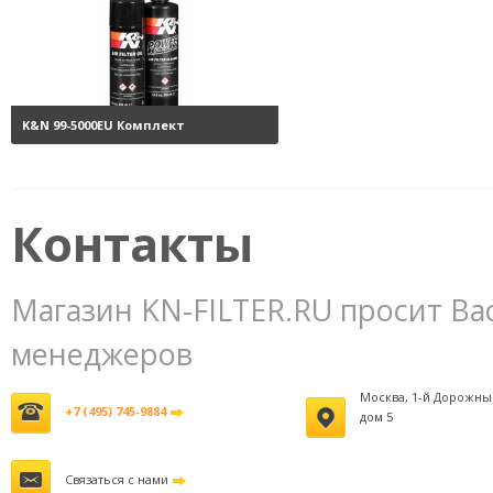
K&N 99-5000EU Комплект
обслуживания воздушных
фильтров
3800 руб.
Контакты
Магазин KN-FILTER.RU просит Ва
менеджеров
Москва, 1-й Дорожны
+7 (495) 745-9884
дом 5
Связаться с нами